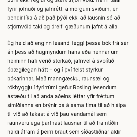
fyrir jöfnuði og jafnrétti á mörgum sviðum, en
bendir líka á að það þýði ekki að lausnin sé að
stjórnvöld taki og dreifi gæðunum jafnt á alla.
Ég held að enginn lesandi leggi þessa bók frá sér
án þess að hugmyndum hans eða hennar um
heiminn hafi verið storkað, jafnvel á svolítið
óþægilegan hátt – og í því felst styrkur
bókarinnar. Með manngæsku, raunsæi og
rökhyggju í fyrirrúmi gefur Rosling lesendum
ástæðu til að anda aðeins léttar yfir fréttum
símiðlanna en brýnir þá á sama tíma til að hjálpa
til við að takast á við þau vandamál sem
raunverulega þarfnast lausnar til að framtíðin
haldi áfram á þeirri braut sem síðastliðnar aldir