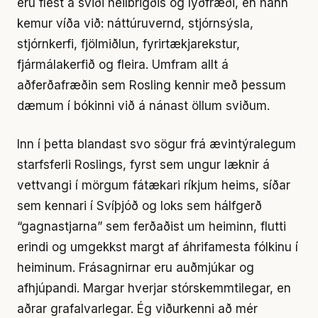
eru flest á sviði heilbrigðis og lýðfræði, en hann
kemur víða við: náttúruvernd, stjórnsýsla,
stjórnkerfi, fjölmiðlun, fyrirtækjarekstur,
fjármálakerfið og fleira. Umfram allt á
aðferðafræðin sem Rosling kennir með þessum
dæmum í bókinni við á nánast öllum sviðum.
Inn í þetta blandast svo sögur frá ævintýralegum
starfsferli Roslings, fyrst sem ungur læknir á
vettvangi í mörgum fátækari ríkjum heims, síðar
sem kennari í Svíþjóð og loks sem hálfgerð
“gagnastjarna” sem ferðaðist um heiminn, flutti
erindi og umgekkst margt af áhrifamesta fólkinu í
heiminum. Frásagnirnar eru auðmjúkar og
afhjúpandi. Margar hverjar stórskemmtilegar, en
aðrar grafalvarlegar. Ég viðurkenni að mér