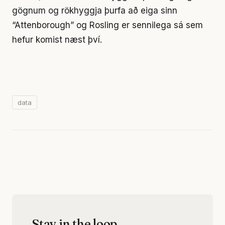
gögnum og rökhyggja þurfa að eiga sinn
“Attenborough” og Rosling er sennilega sá sem
hefur komist næst því.
data
Stay in the loop