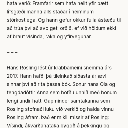
hafa verið: Framfarir sem hafa heilt yfir bætt
lífsgæði manna alls staðar í heiminum
stórkostlega. Og hann gefur okkur fulla ástæðu til
að trúa því að svo geti orðið, ef við höldum ekki
af braut vísinda, raka og yfirvegunar.
– – –
Hans Rosling lést úr krabbameini snemma árs
2017. Hann hafði þá tileinkað síðasta ár ævi
sinnar því að rita þessa bók. Sonur hans Ola og
tengdadóttir Anna sem höfðu unnið með honum
lengi undir hatti Gapminder samtakanna sem
Rosling stofnaði luku við verkið og halda vinnu
Rosling áfram. Það er mikill missir af Rosling:
Vísindi, ákvarðanataka byggð á þekkingu og