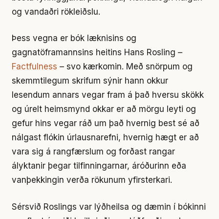
og vandaðri rökleiðslu.
Þess vegna er bók læknisins og
gagnatöframannsins heitins Hans Rosling –
Factfulness
– svo kærkomin. Með snörpum og
skemmtilegum skrifum sýnir hann okkur
lesendum annars vegar fram á það hversu skökk
og úrelt heimsmynd okkar er að mörgu leyti og
gefur hins vegar ráð um það hvernig best sé að
nálgast flókin úrlausnarefni, hvernig hægt er að
vara sig á rangfærslum og forðast rangar
ályktanir þegar tilfinningarnar, áróðurinn eða
vanþekkingin verða rökunum yfirsterkari.
Sérsvið Roslings var lýðheilsa og dæmin í bókinni