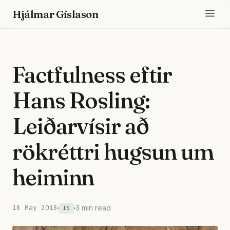
Hjálmar Gíslason
Factfulness eftir
Hans Rosling:
Leiðarvísir að
rökréttri hugsun um
heiminn
18 May 2018
3 min read
IS