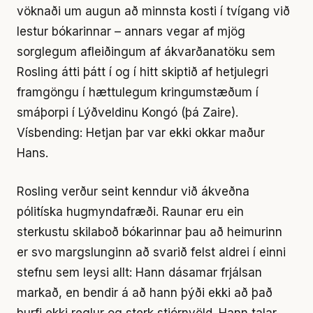
vöknaði um augun að minnsta kosti í tvígang við
lestur bókarinnar – annars vegar af mjög
sorglegum afleiðingum af ákvarðanatöku sem
Rosling átti þátt í og í hitt skiptið af hetjulegri
framgöngu í hættulegum kringumstæðum í
smáþorpi í Lýðveldinu Kongó (þá Zaire).
Vísbending: Hetjan þar var ekki okkar maður
Hans.
Rosling verður seint kenndur við ákveðna
pólitíska hugmyndafræði. Raunar eru ein
sterkustu skilaboð bókarinnar þau að heimurinn
er svo margslunginn að svarið felst aldrei í einni
stefnu sem leysi allt: Hann dásamar frjálsan
markað, en bendir á að hann þýði ekki að það
þurfi ekki reglur og sterk stjórnvöld. Hann talar