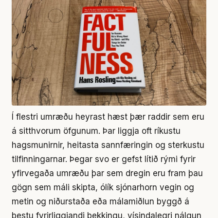
Í flestri umræðu heyrast hæst þær raddir sem eru
á sitthvorum öfgunum. Þar liggja oft ríkustu
hagsmunirnir, heitasta sannfæringin og sterkustu
tilfinningarnar. Þegar svo er gefst lítið rými fyrir
yfirvegaða umræðu þar sem dregin eru fram þau
gögn sem máli skipta, ólík sjónarhorn vegin og
metin og niðurstaða eða málamiðlun byggð á
bestu fyrirliggjandi þekkingu, vísindalegri nálgun