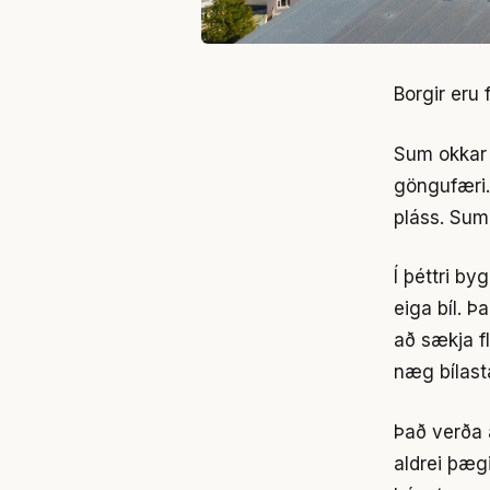
Borgir eru f
Sum okkar 
göngufæri.
pláss. Sum
Í þéttri b
eiga bíl. 
að sækja fl
næg bílast
Það verða 
aldrei þægi