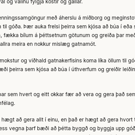
al og valinu fylgja kostir og gallar.
menningssamgöngur með áherslu á miðborg og meginst
 til góða. Þær auka frelsi þeirra sem kjósa að búa í eða
, fækka bílum á þéttsetnum götunum og greiða þar með
allra meira en nokkur mislæg gatnamót.
mokstur og viðhald gatnakerfisins koma líka öllum til g
æði þeirra sem kjósa að búa í úthverfum og greiðir leiðin
ar sem hvert og eitt okkar fær að vera og gera það sem
mfélag.
i hægt að gera allt í einu, en það er hægt að gera hvort
 Þess vegna þarf bæði að þétta byggð og byggja upp gó