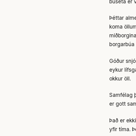
búseta er v
Þéttar al
koma öllum
miðborgina
borgarbúa 
Góður snjó
eykur lífsg
okkur öll.
Samfélag þ
er gott sa
Það er ekk
yfir tíma.