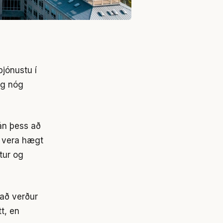
jónustu í
og nóg
án þess að
ð vera hægt
tur og
að verður
tt, en