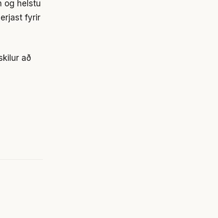
n og helstu
jast fyrir
skilur að