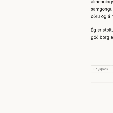
almennings
samgönguæð
öðru og á m
Ég er stolt
góð borg e
Reykjavík