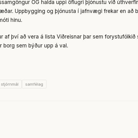
samgöngur OG halda uppi öflugri þjónustu við úthverfi
ar. Uppbygging og þjónusta í jafnvægi frekar en að ber
óti hinu.
ur af því að vera á lista Viðreisnar þar sem forystufólkið 
r borg sem býður upp á val.
stjórnmál
samfélag