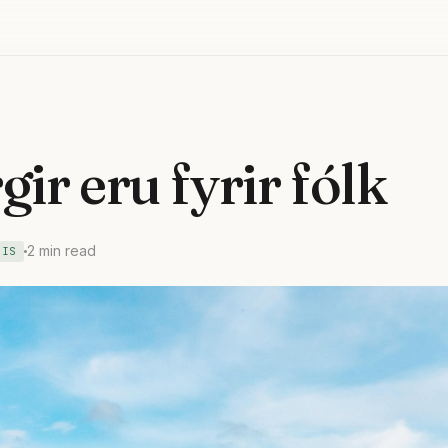
gir eru fyrir fólk
2 min read
IS