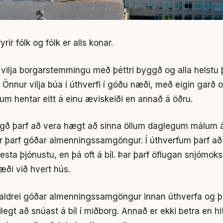
yrir fólk og fólk er alls konar.
vilja borgarstemmingu með þéttri byggð og alla helstu þ
 Önnur vilja búa í úthverfi í góðu næði, með eigin garð 
um hentar eitt á einu æviskeiði en annað á öðru.
yggð þarf að vera hægt að sinna öllum daglegum málum 
Þar þarf góðar almenningssamgöngur. Í úthverfum þarf a
esta þjónustu, en þá oft á bíl. Þar þarf öflugan snjómoks
æði við hvert hús.
aldrei góðar almenningssamgöngur innan úthverfa og þ
legt að snúast á bíl í miðborg. Annað er ekki betra en hi