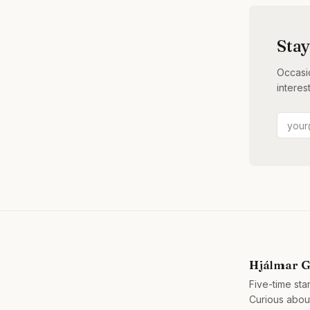
Stay
Occasio
interes
Hjálmar G
Five-time sta
Curious about