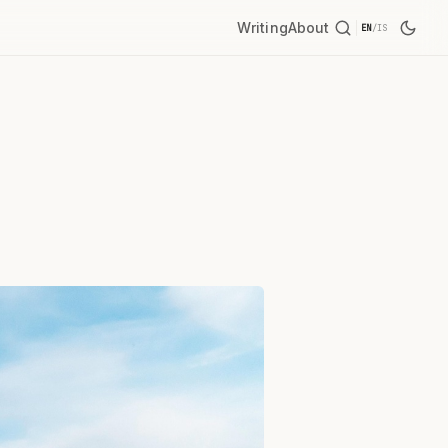
Writing
About
EN
/
IS