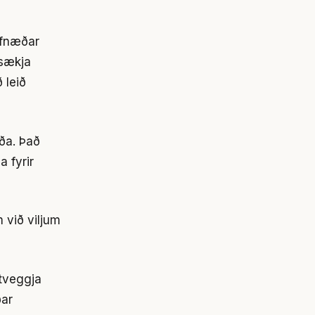
ofnæðar
 sækja
 leið
óða. Það
a fyrir
 við viljum
 tveggja
ðar