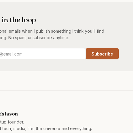
 in the loop
nal emails when I publish something I think you'll find
ting. No spam, unsubscribe anytime.
Subscribe
íslason
rtup founder.
 tech, media, life, the universe and everything.